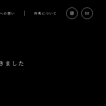
への想い
衿秀について
だきました